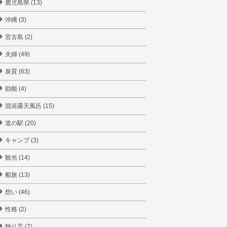
鹿児島県 (13)
沖縄 (3)
宮古島 (2)
夫婦 (49)
泉質 (63)
効能 (4)
混浴露天風呂 (15)
道の駅 (20)
キャンプ (3)
観光 (14)
船旅 (13)
想い (46)
性格 (2)
独り言 (7)