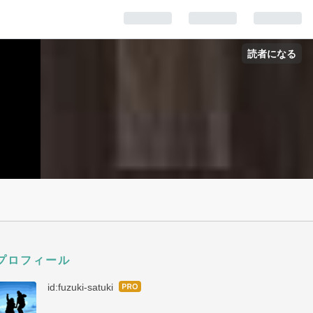
Mail
読者になる
プロフィール
id:fuzuki-satuki
はて
なブ