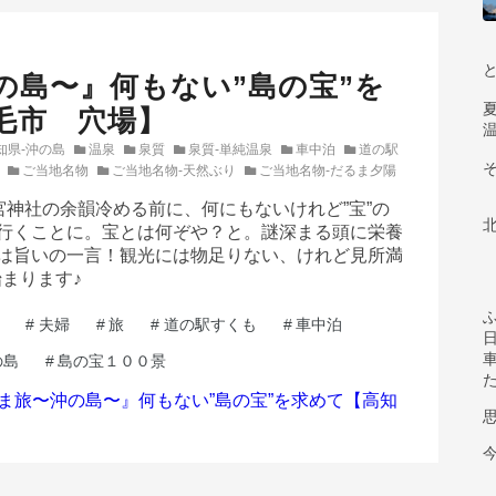
の島〜』何もない”島の宝”を
毛市 穴場】
知県-沖の島
温泉
泉質
泉質-単純温泉
車中泊
道の駅
ご当地名物
ご当地名物-天然ぶり
ご当地名物-だるま夕陽
宮神社の余韻冷める前に、何にもないけれど”宝”の
へ行くことに。宝とは何ぞや？と。謎深まる頭に栄養
”は旨いの一言！観光には物足りない、けれど見所満
まります♪
#
夫婦
#
旅
#
道の駅すくも
#
車中泊
の島
#
島の宝１００景