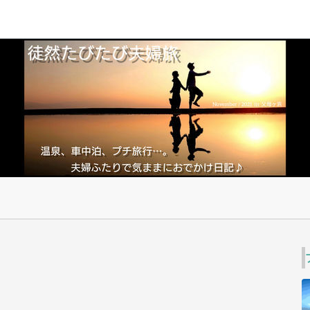
e
夫婦 旅行
車中泊
想い