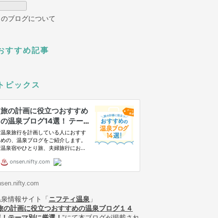
このブログについて
おすすめ記事
トピックス
nsen.nifty.com
温泉情報サイト「
ニフティ温泉
」
旅の計画に役立つおすすめの温泉ブログ１４
選！テーマ別に厳選！
”にて本ブログが掲載され