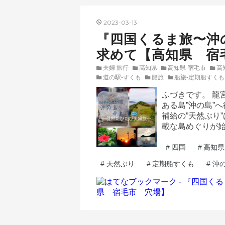
2023
-
03
-
13
『四国くるま旅〜沖
求めて【高知県 宿
夫婦 旅行
高知県
高知県-宿毛市
高
道の駅-すくも
船旅
船旅-定期船すくも
ふづきです。 龍
ある島”沖の島”
補給の”天然ぶり
載な島めぐりが始
#
四国
#
高知県
#
天然ぶり
#
定期船すくも
#
沖